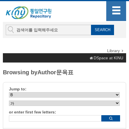
Library
DSpace at KINU
Browsing byAuthor문옥표
Jump to:
or enter first few letters: