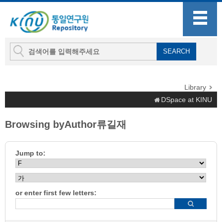
Library
DSpace at KINU
Browsing byAuthor류길재
Jump to:
or enter first few letters: