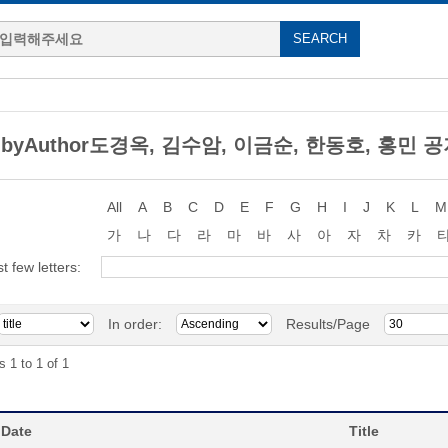
g byAuthor도경옥, 김수암, 이금순, 한동호, 홍민 
All
A
B
C
D
E
F
G
H
I
J
K
L
M
가
나
다
라
마
바
사
아
자
차
카
st few letters:
In order:
Results/Page
s 1 to 1 of 1
 Date
Title