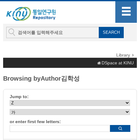
Library
DSpace at KINU
Browsing byAuthor김학성
Jump to:
or enter first few letters: