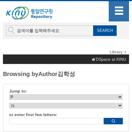
Library
DSpace at KINU
Browsing byAuthor김학성
Jump to:
or enter first few letters: