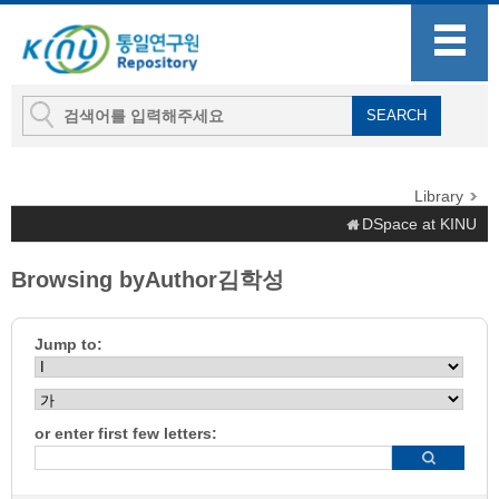
Library
DSpace at KINU
Browsing byAuthor김학성
Jump to:
or enter first few letters: