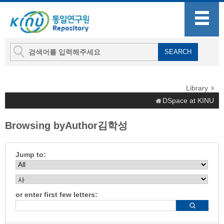
Library
DSpace at KINU
Browsing byAuthor김학성
Jump to:
or enter first few letters: