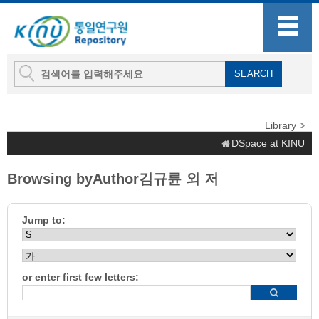
Library
DSpace at KINU
Browsing byAuthor김규륜 외 저
Jump to:
or enter first few letters: