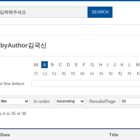
g byAuthor김국신
All
A
B
C
D
E
F
G
H
I
J
K
L
M
가
나
다
라
마
바
사
아
자
차
카
st few letters:
In order:
Results/Page
s 6 to 35 of 38
 Date
Title