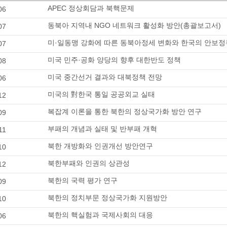
APEC 정상회담과 북핵문제
06
동북아 지역내 NGO 네트워크 활성화 방안(총괄보고서)
07
미·일동맹 강화에 따른 동북아정세 변화와 한국의 안보
07
미국 민주·공화 양당의 향후 대한반도 정책
08
미국 중간선거 결과와 대북정책 전망
06
미국의 對한국 통일 공공외교 실태
12
복잡계 이론을 통한 북한의 정상국가화 방안 연구
09
부패의 개념과 실태 및 반부패 개혁
11
북한 개방화와 인권개선 방안연구
10
북한부패와 인권의 상관성
12
북한의 국력 평가 연구
09
북한의 정치부문 정상국가화 지원방안
10
북한의 핵실험과 국제사회의 대응
06