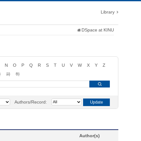
Library
DSpace at KINU
N
O
P
Q
R
S
T
U
V
W
X
Y
Z
타
파
하
Authors/Record:
Author(s)