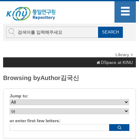
Library
DSpace at KINU
Browsing byAuthor김국신
Jump to:
or enter first few letters: