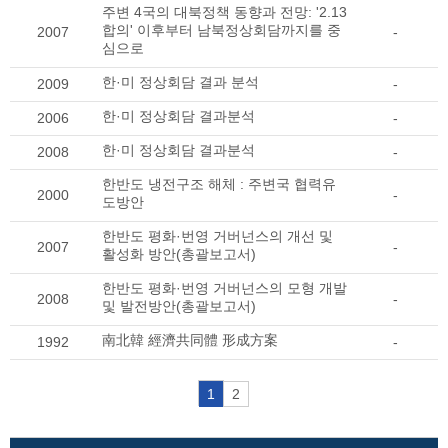
주변 4국의 대북정책 동향과 전망: '2.13
합의' 이후부터 남북정상회담까지를 중
2007
-
심으로
한·미 정상회담 결과 분석
2009
-
한·미 정상회담 결과분석
2006
-
한·미 정상회담 결과분석
2008
-
한반도 냉전구조 해체 : 주변국 협력유
2000
-
도방안
한반도 평화·번영 거버넌스의 개선 및
2007
-
활성화 방안(총괄보고서)
한반도 평화·번영 거버넌스의 모형 개발
2008
-
및 발전방안(총괄보고서)
南北韓 經濟共同體 形成方案
1992
-
1
2