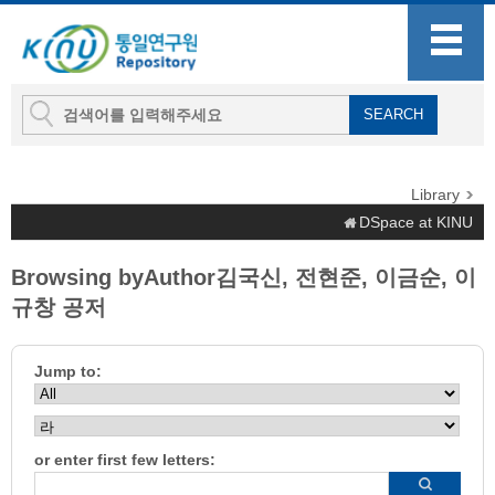
Library
DSpace at KINU
Browsing byAuthor김국신, 전현준, 이금순, 이
규창 공저
Jump to:
or enter first few letters: