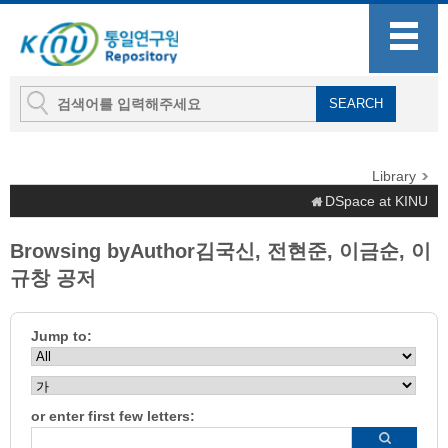
Library
DSpace at KINU
Browsing byAuthor김국신, 전현준, 이금순, 이
규창 공저
Jump to:
or enter first few letters: