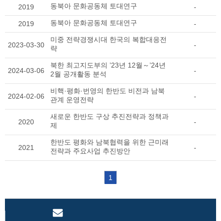
동북아 문화공동체 토대연구
2019
-
동북아 문화공동체 토대연구
2019
-
미중 전략경쟁시대 한국의 복합대응전
2023-03-30
-
략
북한 최고지도부의 ’23년 12월～’24년
2024-03-06
-
2월 공개활동 분석
비핵·평화·번영의 한반도 비전과 남북
2024-02-06
-
관계 운영전략
새로운 한반도 구상 추진전략과 정책과
2020
-
제
한반도 평화와 남북협력을 위한 근미래
2021
-
전략과 주요사업 추진방안
1