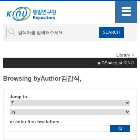
Library
DSpace at KINU
Browsing byAuthor김갑식,
Jump to:
or enter first few letters: