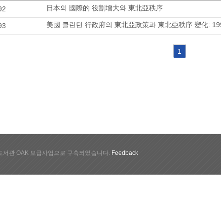
日本의 國際的 役割增大와 東北亞秩序
92
美國 클린턴 行政府의 東北亞政策과 東北亞秩序 變化: 19
93
1
서관 OAK 보급사업으로 구축되었습니다.
Feedback