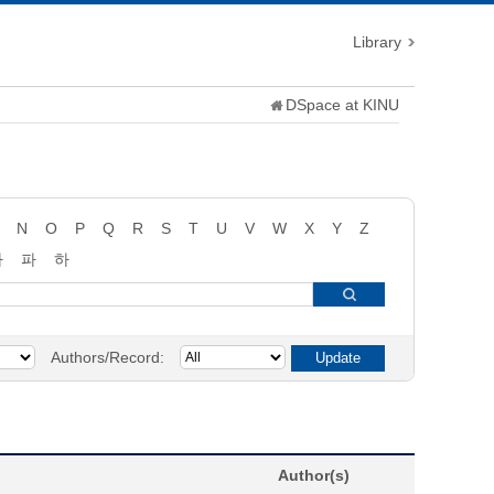
Library
DSpace at KINU
N
O
P
Q
R
S
T
U
V
W
X
Y
Z
타
파
하
Authors/Record:
Author(s)