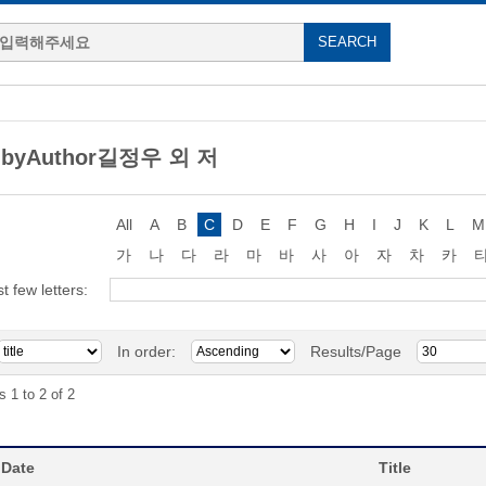
g byAuthor길정우 외 저
All
A
B
C
D
E
F
G
H
I
J
K
L
M
가
나
다
라
마
바
사
아
자
차
카
st few letters:
In order:
Results/Page
s 1 to 2 of 2
 Date
Title