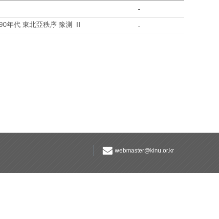
-
90年代 東北亞秩序 豫測 Ⅲ
-
webmaster@kinu.or.kr