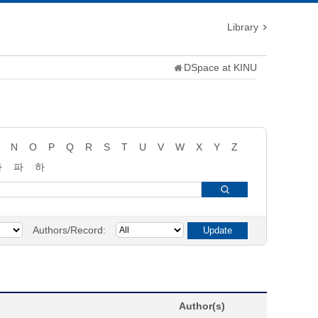
Library
DSpace at KINU
N
O
P
Q
R
S
T
U
V
W
X
Y
Z
타
파
하
Authors/Record:
Author(s)