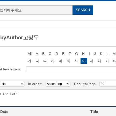
g byAuthor고상두
All
A
B
C
D
E
F
G
H
I
J
K
L
M
가
나
다
라
마
바
사
아
자
차
카
st few letters:
In order:
Results/Page
s 1 to 1 of 1
 Date
Title