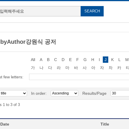
g byAuthor강원식 공저
All
A
B
C
D
E
F
G
H
I
J
K
L
M
가
나
다
라
마
바
사
아
자
차
카
st few letters:
In order:
Results/Page
s 1 to 3 of 3
 Date
Title