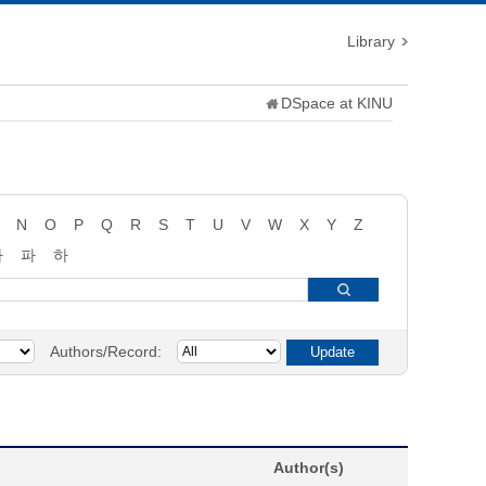
Library
DSpace at KINU
N
O
P
Q
R
S
T
U
V
W
X
Y
Z
타
파
하
Authors/Record:
Author(s)