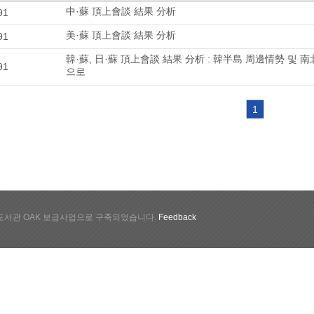
中·蘇 頂上會談 結果 分析
91
美·蘇 頂上會談 結果 分析
91
韓·蘇, 日·蘇 頂上會談 結果 分析 : 韓半島 周邊情勢 및
91
으로
1
서관 OAK 보급사업으로 구축되었습니다.
Feedback