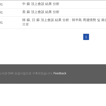
中·蘇 頂上會談 結果 分析
91
美·蘇 頂上會談 結果 分析
91
韓·蘇, 日·蘇 頂上會談 結果 分析 : 韓半島 周邊情勢 및
91
으로
1
서관 OAK 보급사업으로 구축되었습니다.
Feedback