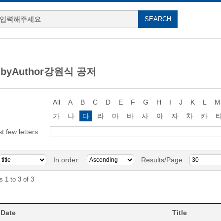
g byAuthor강원식 공저
All
A
B
C
D
E
F
G
H
I
J
K
L
M
가
나
다
라
마
바
사
아
자
차
카
st few letters:
In order:
Results/Page
s 1 to 3 of 3
 Date
Title