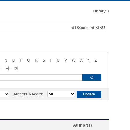
Library
DSpace at KINU
N
O
P
Q
R
S
T
U
V
W
X
Y
Z
타
파
하
Authors/Record:
Author(s)