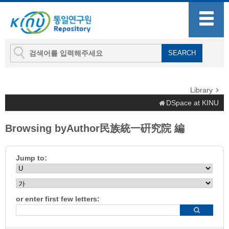
Library
DSpace at KINU
Browsing byAuthor民族統一硏究院 編
Jump to:
or enter first few letters: