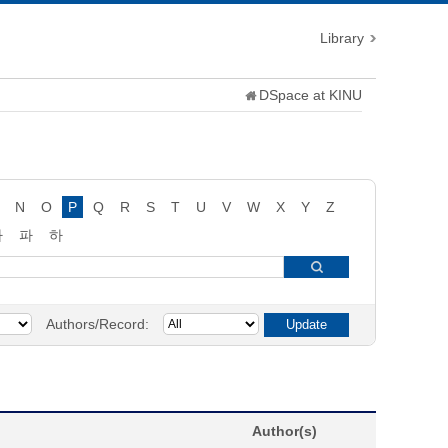
Library
DSpace at KINU
N
O
P
Q
R
S
T
U
V
W
X
Y
Z
타
파
하
Authors/Record:
Author(s)