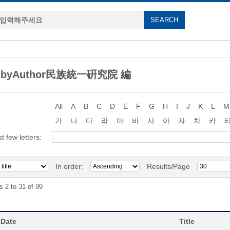
g byAuthor民族統一硏究院 編
All
A
B
C
D
E
F
G
H
I
J
K
L
M
가
나
다
라
마
바
사
아
자
차
카
st few letters:
In order:
Results/Page
s 2 to 31 of 99
 Date
Title