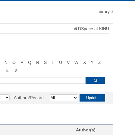
Library
DSpace at KINU
N
O
P
Q
R
S
T
U
V
W
X
Y
Z
타
파
하
Authors/Record:
Author(s)