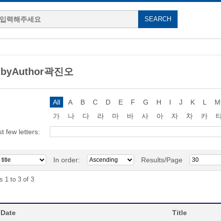
g byAuthor곽진오
All
A
B
C
D
E
F
G
H
I
J
K
L
M
가
나
다
라
마
바
사
아
자
차
카
st few letters:
In order:
Results/Page
s 1 to 3 of 3
 Date
Title