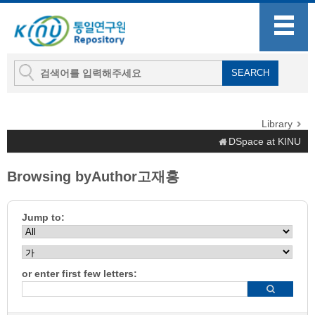
Library
DSpace at KINU
Browsing byAuthor고재홍
Jump to:
or enter first few letters: