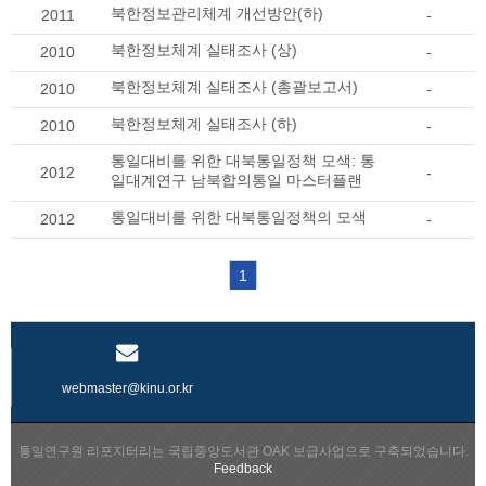
북한정보관리체계 개선방안(하)
2011
-
북한정보체계 실태조사 (상)
2010
-
북한정보체계 실태조사 (총괄보고서)
2010
-
북한정보체계 실태조사 (하)
2010
-
통일대비를 위한 대북통일정책 모색: 통
2012
-
일대계연구 남북합의통일 마스터플랜
통일대비를 위한 대북통일정책의 모색
2012
-
1
webmaster@kinu.or.kr
통일연구원 리포지터리는 국립중앙도서관 OAK 보급사업으로 구축되었습니다.
Feedback